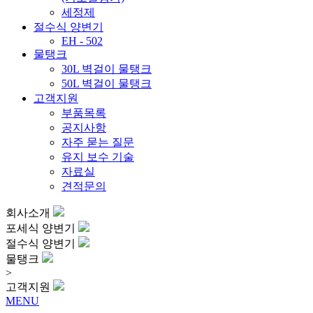
세정제
절수식 양변기
EH - 502
물탱크
30L 벽걸이 물탱크
50L 벽걸이 물탱크
고객지원
부품목록
공지사항
자주 묻는 질문
유지 보수 기술
자료실
견적문의
회사소개
포세식 양변기
절수식 양변기
물탱크
>
고객지원
MENU