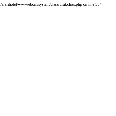
hotel/www/ebom/system/class/visit.class.php on line 554