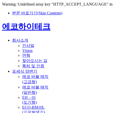
Warning: Undefined array key "HTTP_ACCEPT_LANGUAGE" in /arari
본문 바로가기(Skip Contents)
에코하이테크
회사소개
인사말
Vision
연혁
찾아오시는 길
특허 및 인증
포세식 양변기
에코 버블 매직
(고급형)
에코 버블 매직
(일반형)
EH – 01
(도기형)
ECO-BM10L
(기포발생기)